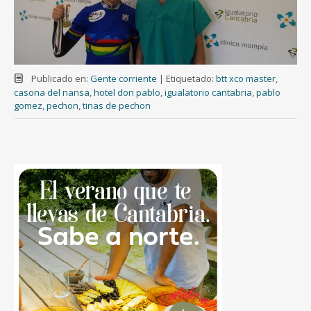
Publicado en:
Gente corriente
|
Etiquetado:
btt xco master
,
casona del nansa
,
hotel don pablo
,
igualatorio cantabria
,
pablo
gomez
,
pechon
,
tinas de pechon