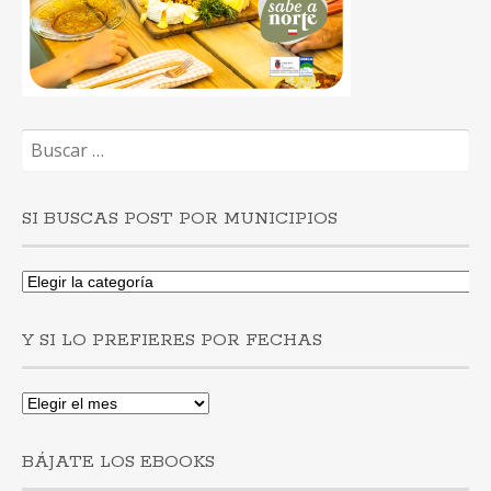
Buscar:
SI BUSCAS POST POR MUNICIPIOS
Si
buscas
post
Y SI LO PREFIERES POR FECHAS
por
municipios
Y
si
lo
BÁJATE LOS EBOOKS
prefieres
por