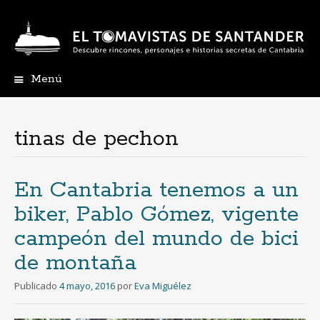
Menú
Ir
al
contenido
tinas de pechon
En Cantabria tenemos a un
biker, Pablo Gómez, vigente
campeón del mundo de bici
de montaña
Publicado
4 mayo, 2016
por
Eva Miguélez