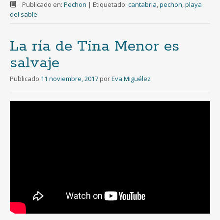
Publicado en:
Pechon
|
Etiquetado:
cantabria
,
pechon
,
playa
del sable
La ría de Tina Menor es
salvaje
Publicado
11 noviembre, 2017
por
Eva Miguélez