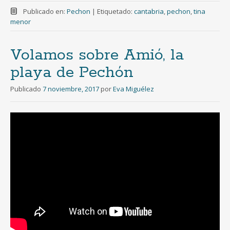
Publicado en:
Pechon
|
Etiquetado:
cantabria
,
pechon
,
tina
menor
Volamos sobre Amió, la
playa de Pechón
Publicado
7 noviembre, 2017
por
Eva Miguélez