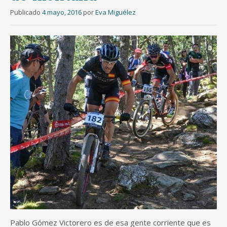
Publicado
4 mayo, 2016
por
Eva Miguélez
Pablo Gómez Victorero es de esa gente corriente que es