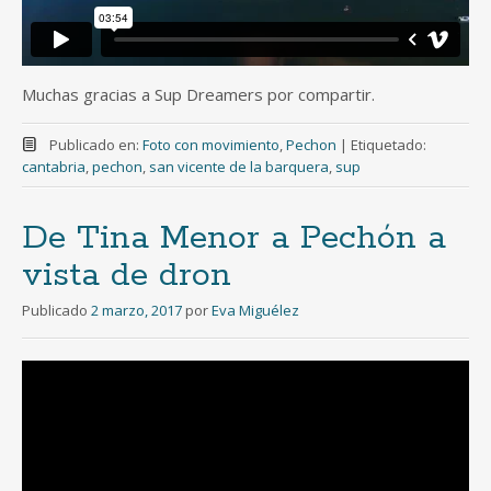
Muchas gracias a Sup Dreamers por compartir.
Publicado en:
Foto con movimiento
,
Pechon
|
Etiquetado:
cantabria
,
pechon
,
san vicente de la barquera
,
sup
De Tina Menor a Pechón a
vista de dron
Publicado
2 marzo, 2017
por
Eva Miguélez