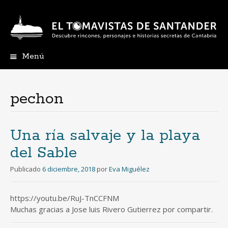
Menú
Ir
al
contenido
pechon
Una ría salvaje y la playa
del Sable
Publicado
6 diciembre, 2018
por
Eva Miguélez
https://youtu.be/RuJ-TnCCFNM
Muchas gracias a Jose luis Rivero Gutierrez por compartir.