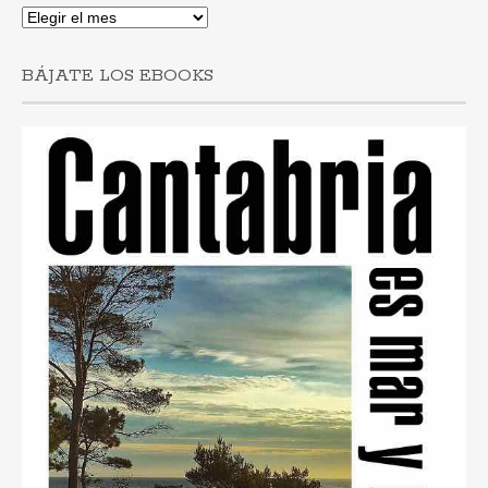
Y
si
lo
BÁJATE LOS EBOOKS
prefieres
por
fechas