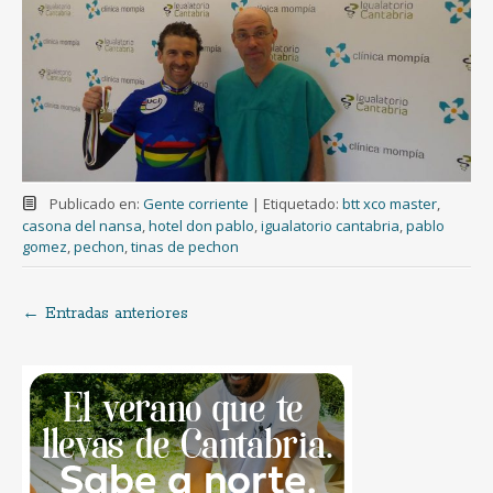
Publicado en:
Gente corriente
|
Etiquetado:
btt xco master
,
casona del nansa
,
hotel don pablo
,
igualatorio cantabria
,
pablo
gomez
,
pechon
,
tinas de pechon
←
Entradas anteriores
Navegación
de
entradas