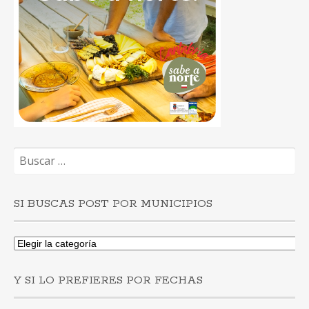
Buscar:
SI BUSCAS POST POR MUNICIPIOS
Si
buscas
post
Y SI LO PREFIERES POR FECHAS
por
municipios