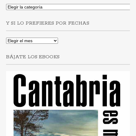
Si
buscas
post
Y SI LO PREFIERES POR FECHAS
por
municipios
Y
si
lo
BÁJATE LOS EBOOKS
prefieres
por
fechas