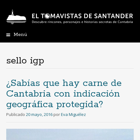
Menú
Ir
al
contenido
sello igp
¿Sabías que hay carne de
Cantabria con indicación
geográfica protegida?
Publicado
20 mayo, 2016
por
Eva Miguélez