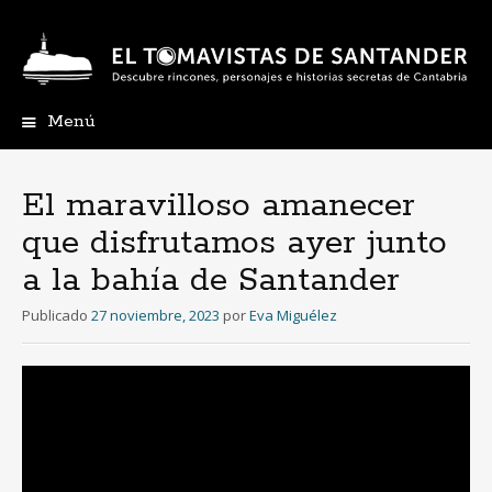
Menú
Ir
al
contenido
El maravilloso amanecer
que disfrutamos ayer junto
a la bahía de Santander
Publicado
27 noviembre, 2023
por
Eva Miguélez