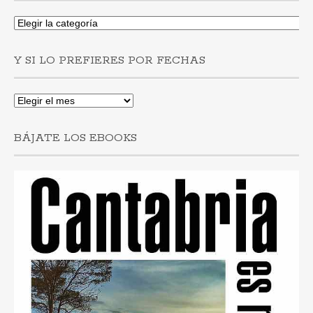
Si
buscas
post
Y SI LO PREFIERES POR FECHAS
por
municipios
Y
si
lo
BÁJATE LOS EBOOKS
prefieres
por
fechas