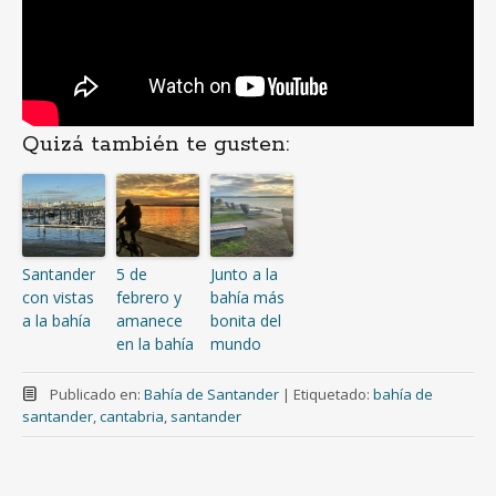
Quizá también te gusten:
Santander
5 de
Junto a la
con vistas
febrero y
bahía más
a la bahía
amanece
bonita del
en la bahía
mundo
Publicado en:
Bahía de Santander
|
Etiquetado:
bahía de
santander
,
cantabria
,
santander