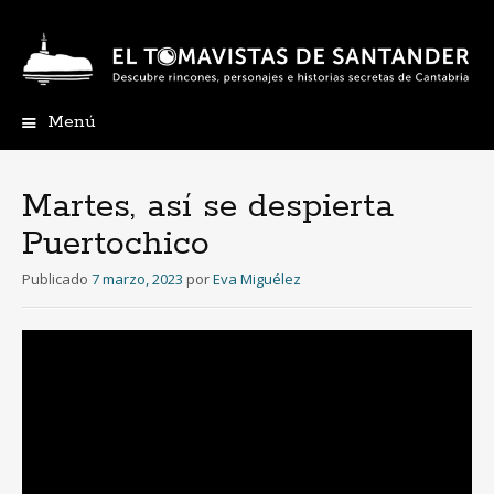
Menú
Ir
al
contenido
Martes, así se despierta
Puertochico
Publicado
7 marzo, 2023
por
Eva Miguélez