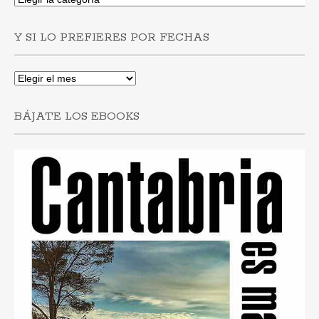
buscas
post
Y SI LO PREFIERES POR FECHAS
por
municipios
Y
si
lo
BÁJATE LOS EBOOKS
prefieres
por
fechas