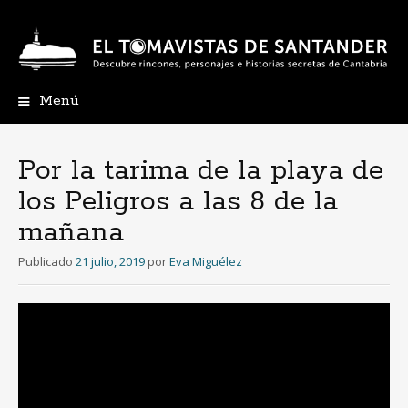
Menú
Ir
al
contenido
Por la tarima de la playa de
los Peligros a las 8 de la
mañana
Publicado
21 julio, 2019
por
Eva Miguélez