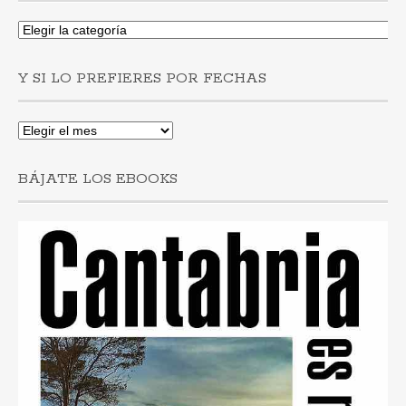
Si
buscas
post
Y SI LO PREFIERES POR FECHAS
por
municipios
Y
si
lo
BÁJATE LOS EBOOKS
prefieres
por
fechas