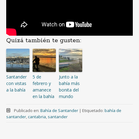
Quizá también te gusten:
Santander
5 de
Junto a la
con vistas
febrero y
bahía más
a la bahía
amanece
bonita del
en la bahía
mundo
Publicado en:
Bahía de Santander
|
Etiquetado:
bahía de
santander
,
cantabria
,
santander