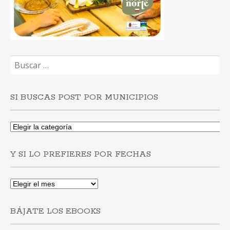
Buscar:
SI BUSCAS POST POR MUNICIPIOS
Si
buscas
post
Y SI LO PREFIERES POR FECHAS
por
municipios
Y
si
lo
BÁJATE LOS EBOOKS
prefieres
por