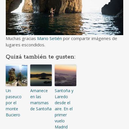
Muchas gracias
Mario Setién
por compartir imágenes de
lugares escondidos.
Quizá también te gusten:
Un
Amanece
Santoña y
paseuco
en las
Laredo
por el
marismas
desde el
monte
de Santoña
aire. En el
Buciero
primer
vuelo
Madrid