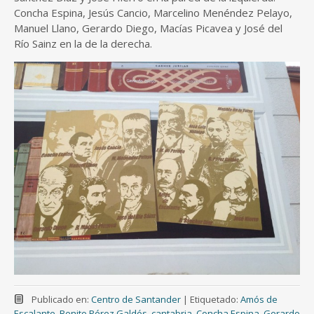
Concha Espina, Jesús Cancio, Marcelino Menéndez Pelayo,
Manuel Llano, Gerardo Diego, Macías Picavea y José del
Río Sainz en la de la derecha.
Publicado en:
Centro de Santander
|
Etiquetado:
Amós de
Escalante
,
Benito Pérez Galdós
,
cantabria
,
Concha Espina
,
Gerardo