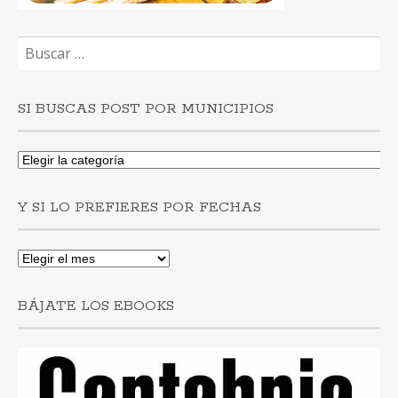
Buscar:
SI BUSCAS POST POR MUNICIPIOS
Si
buscas
post
Y SI LO PREFIERES POR FECHAS
por
municipios
Y
si
lo
BÁJATE LOS EBOOKS
prefieres
por
fechas