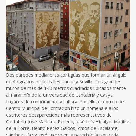
Dos paredes medianeras contiguas que forman un ángulo
de 45 grados en las calles Tantín y Sevilla. Dos grandes
muros de más de 140 metros cuadrados ubicados frente
al Paraninfo de la Universidad de Cantabria y Casyc.
Lugares de conocimiento y cultura. Por ello, el equipo del
Centro Municipal de Formación hizo un homenaje a los
escritores desaparecidos más representativos de
Cantabria. José María de Pereda, José Luís Hidalgo, Matilde
de la Torre, Benito Pérez Galdós, Amós de Escalante,
Sánchez Díaz y José Hierro en la pared de la izquierda.