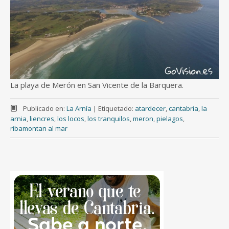
La playa de Merón en San Vicente de la Barquera.
Publicado en:
La Arnía
|
Etiquetado:
atardecer
,
cantabria
,
la
arnia
,
liencres
,
los locos
,
los tranquilos
,
meron
,
pielagos
,
ribamontan al mar