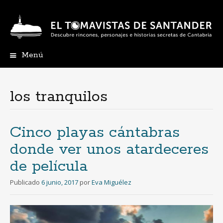
Menú
Ir
al
contenido
los tranquilos
Cinco playas cántabras
donde ver unos atardeceres
de película
Publicado
6 junio, 2017
por
Eva Miguélez