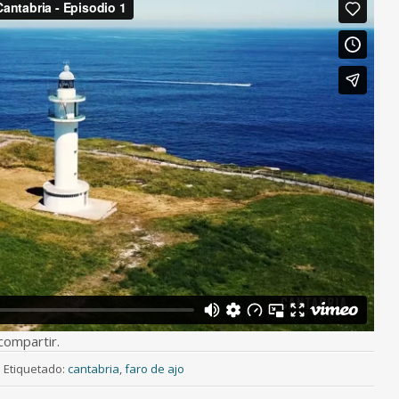
compartir.
|
Etiquetado:
cantabria
,
faro de ajo