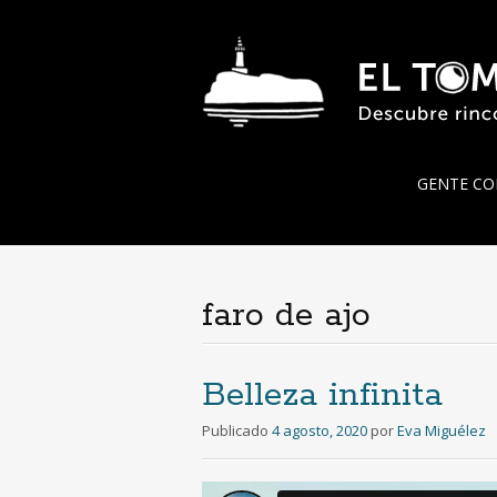
Ir
GENTE CO
al
contenido
faro de ajo
Belleza infinita
Publicado
4 agosto, 2020
por
Eva Miguélez