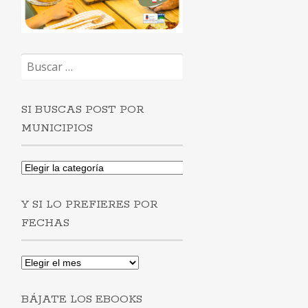
Buscar:
SI BUSCAS POST POR
MUNICIPIOS
Si
buscas
post
Y SI LO PREFIERES POR
por
municipios
FECHAS
Y
si
lo
BÁJATE LOS EBOOKS
prefieres