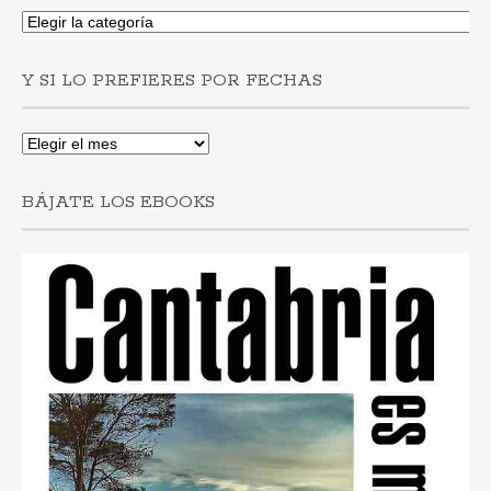
Si
buscas
post
Y SI LO PREFIERES POR FECHAS
por
municipios
Y
si
lo
BÁJATE LOS EBOOKS
prefieres
por
fechas