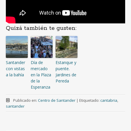
Quizá también te gusten:
Santander
Día de
Estanque y
con vistas
mercado
puente.
a la bahía
en la Plaza
Jardines de
de la
Pereda
Esperanza
Publicado en:
Centro de Santander
|
Etiquetado:
cantabria
,
santander