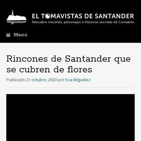
Menú
Ir
al
contenido
Rincones de Santander que
se cubren de flores
Publicado
21 octubre, 2023
por
Eva Miguélez