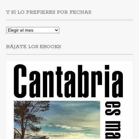
buscas
post
Y SI LO PREFIERES POR FECHAS
por
municipios
Y
si
lo
BÁJATE LOS EBOOKS
prefieres
por
fechas