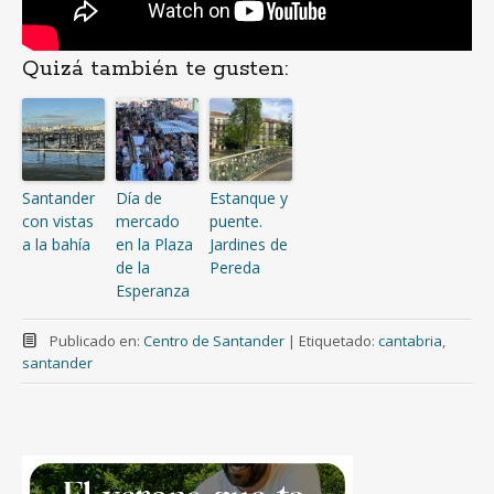
Quizá también te gusten:
Santander
Día de
Estanque y
con vistas
mercado
puente.
a la bahía
en la Plaza
Jardines de
de la
Pereda
Esperanza
Publicado en:
Centro de Santander
|
Etiquetado:
cantabria
,
santander