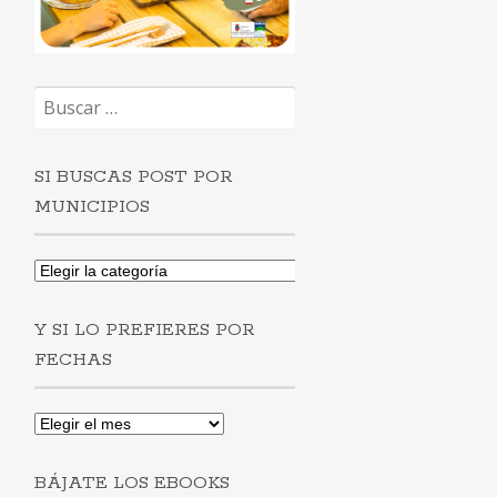
Buscar:
SI BUSCAS POST POR
MUNICIPIOS
Si
buscas
post
Y SI LO PREFIERES POR
por
municipios
FECHAS
Y
si
lo
BÁJATE LOS EBOOKS
prefieres