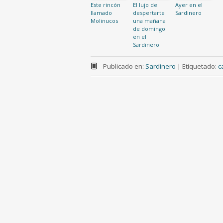
Este rincón
El lujo de
Ayer en el
llamado
despertarte
Sardinero
Molinucos
una mañana
de domingo
en el
Sardinero
Publicado en:
Sardinero
|
Etiquetado:
c