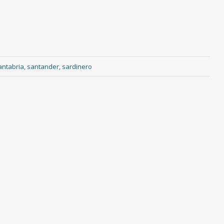
antabria
,
santander
,
sardinero