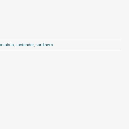
antabria
,
santander
,
sardinero