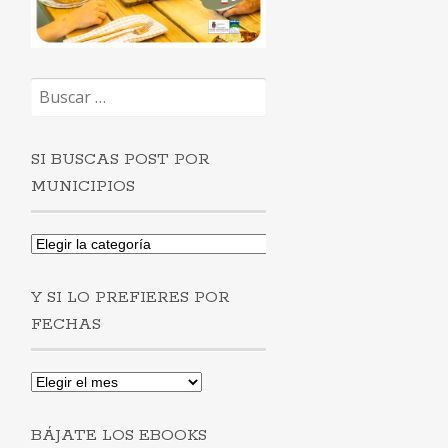
Buscar:
SI BUSCAS POST POR
MUNICIPIOS
Si
buscas
post
Y SI LO PREFIERES POR
por
municipios
FECHAS
Y
si
lo
BÁJATE LOS EBOOKS
prefieres