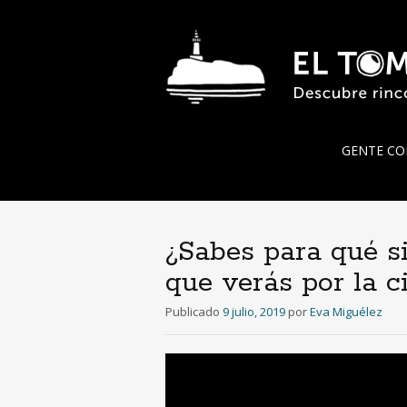
Ir
GENTE CO
al
contenido
¿Sabes para qué s
que verás por la c
Publicado
9 julio, 2019
por
Eva Miguélez