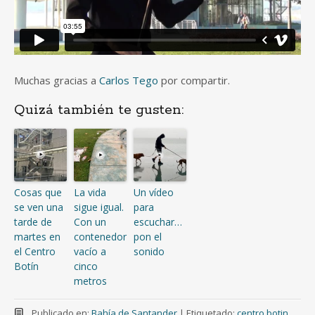
Muchas gracias a
Carlos Tego
por compartir.
Quizá también te gusten:
Cosas que
La vida
Un vídeo
se ven una
sigue igual.
para
tarde de
Con un
escuchar…
martes en
contenedor
pon el
el Centro
vacío a
sonido
Botín
cinco
metros
Publicado en:
Bahía de Santander
|
Etiquetado:
centro botin
,