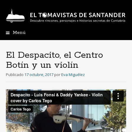
Menú
Ir
al
contenido
El Despacito, el Centro
Botín y un violín
Publicado
17 octubre, 2017
por
Eva Miguélez