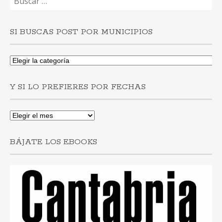
SI BUSCAS POST POR MUNICIPIOS
Si
buscas
post
Y SI LO PREFIERES POR FECHAS
por
municipios
Y
si
lo
BÁJATE LOS EBOOKS
prefieres
por
fechas