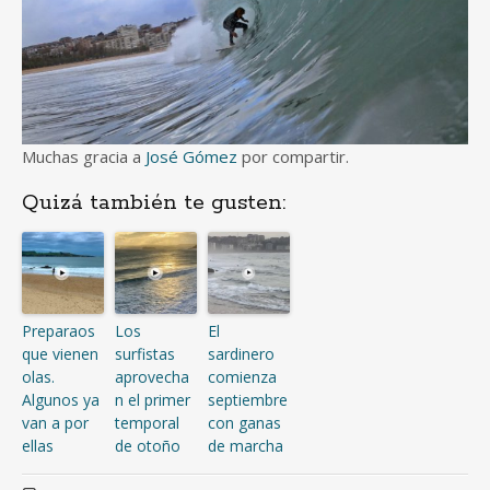
Muchas gracia a
José Gómez
por compartir.
Quizá también te gusten:
Preparaos
Los
El
que vienen
surfistas
sardinero
olas.
aprovecha
comienza
Algunos ya
n el primer
septiembre
van a por
temporal
con ganas
ellas
de otoño
de marcha