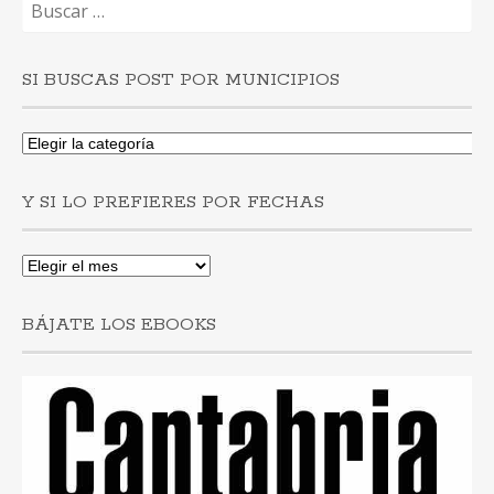
SI BUSCAS POST POR MUNICIPIOS
Si
buscas
post
Y SI LO PREFIERES POR FECHAS
por
municipios
Y
si
lo
BÁJATE LOS EBOOKS
prefieres
por
fechas