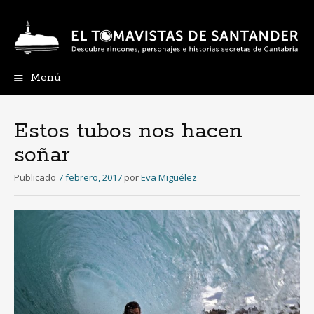
Menú
Ir
al
contenido
Estos tubos nos hacen
soñar
Publicado
7 febrero, 2017
por
Eva Miguélez