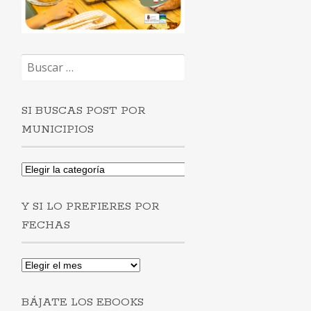
Buscar:
SI BUSCAS POST POR
MUNICIPIOS
Si
buscas
post
Y SI LO PREFIERES POR
por
municipios
FECHAS
Y
si
lo
BÁJATE LOS EBOOKS
prefieres