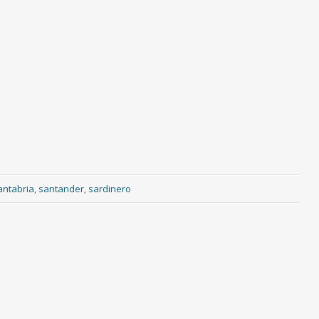
antabria
,
santander
,
sardinero