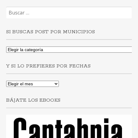
Buscar:
SI BUSCAS POST POR MUNICIPIOS
Si
buscas
post
Y SI LO PREFIERES POR FECHAS
por
municipios
Y
si
lo
BÁJATE LOS EBOOKS
prefieres
por
fechas