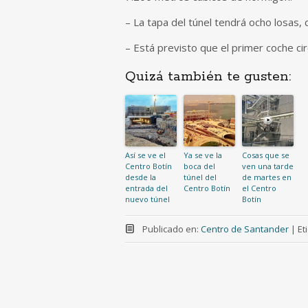
– La tapa del túnel tendrá ocho losas,
– Está previsto que el primer coche ci
Quizá también te gusten:
Así se ve el
Ya se ve la
Cosas que se
Centro Botín
boca del
ven una tarde
desde la
túnel del
de martes en
entrada del
Centro Botín
el Centro
nuevo túnel
Botín
Publicado en:
Centro de Santander
|
Et