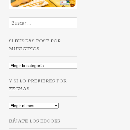
Buscar:
SI BUSCAS POST POR
MUNICIPIOS
Si
buscas
post
Y SI LO PREFIERES POR
por
municipios
FECHAS
Y
si
lo
BÁJATE LOS EBOOKS
prefieres
por